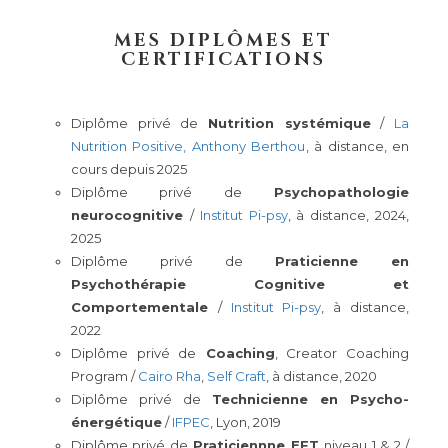
MES DIPLÔMES ET
CERTIFICATIONS
Diplôme privé de
Nutrition systémique
/
La
Nutrition Positive, Anthony Berthou
, à distance, en
cours depuis 2025
Diplôme privé de
Psychopathologie
neurocognitive
/
Institut Pi-psy
, à distance, 2024,
2025
Diplôme privé de
Praticienne en
Psychothérapie Cognitive et
Comportementale
/
Institut Pi-psy
, à distance,
2022
Diplôme privé de
Coaching
, Creator Coaching
Program /
Cairo Rha
,
Self Craft
, à distance, 2020
Diplôme privé de
Technicienne en Psycho-
énergétique
/
IFPEC
, Lyon, 2019
Diplôme privé de
Praticiennne EFT
niveau 1 & 2 /