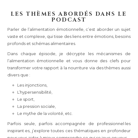
LES THÈMES ABORDÉS DANS LE
PODCAST
Parler de l’alimentation émotionnelle, c’est aborder un sujet
vaste et complexe, qui tisse des liens entre émotions, besoins
profonds et schémas alimentaires.
Dans chaque épisode, je décrypte les mécanismes de
l’alimentation émotionnelle et vous donne des clefs pour
transformer votre rapport à la nourriture via des thèmes aussi
divers que :
Les injonctions,
L’hypersensibilité,
Le sport,
La pression sociale,
Le mythe de la volonté, etc.
Parfois seule, parfois accompagnée de professionnel·les
inspirant·es, j’explore toutes ces thématiques en profondeur
pour vous aider à mieux comprendre ce qui se joue en vous.